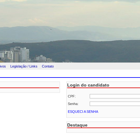
ivos
Legislação / Links
Contato
Login do candidato
CPF:
Senha:
ESQUECI A SENHA
Destaque